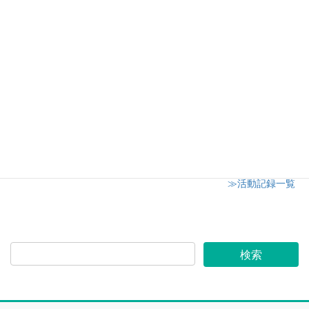
川越市社会福祉センターオアシス キャンドル講
座最終回
2019年6月29日
川越市内小学校の家庭教育学級にてアロマワック
スサシェ講座
2019年6月26日
≫活動記録一覧