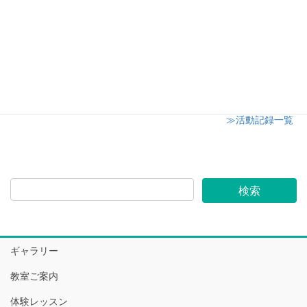
川越市内小学校の家庭教育学級にてアロマワック
スサシェ講座
2019年6月26日
≫活動記録一覧
ギャラリー
教室ご案内
体験レッスン