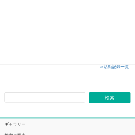
川越市社会福祉センターオアシス キャンドル講
座最終回
2019年6月29日
川越市内小学校の家庭教育学級にてアロマワック
スサシェ講座
2019年6月26日
≫活動記録一覧
ギャラリー