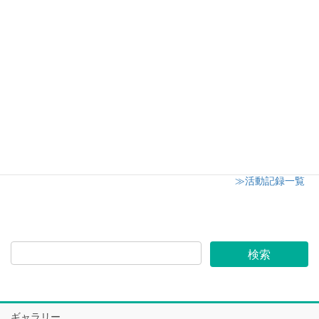
川越市社会福祉センターオアシス キャンドル講
座最終回
2019年6月29日
川越市内小学校の家庭教育学級にてアロマワック
スサシェ講座
2019年6月26日
≫活動記録一覧
ギャラリー