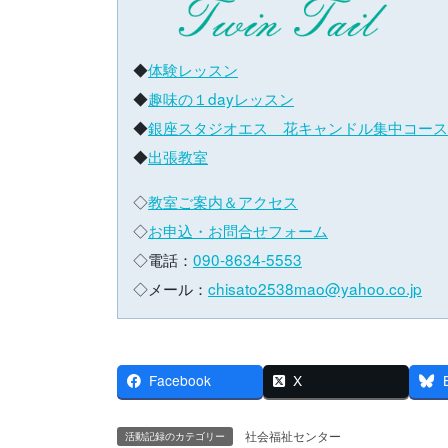
◆
体験レッスン
◆
趣味の１dayレッスン
◆
銀座スタジオエス 花キャンドル集中コース
◆
出張教室
◇
教室ご案内＆アクセス
◇
お申込・お問合せフォーム
◇電話：
090-8634-5553
◇メール：
chisato2538mao@yahoo.co.jp
Facebook
X
社会福祉センター
活動記録のカテゴリー