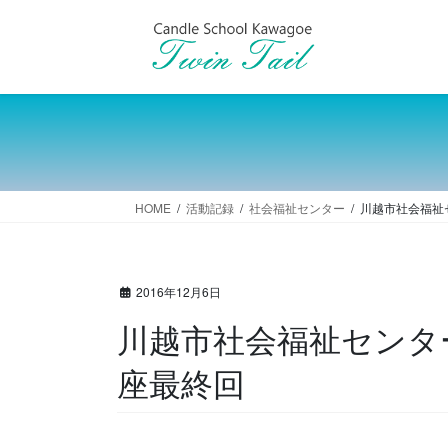
コ
ナ
ン
ビ
テ
ゲ
ン
ー
ツ
シ
へ
ョ
ス
ン
キ
に
ッ
移
HOME
活動記録
社会福祉センター
川越市社会福祉
プ
動
2016年12月6日
川越市社会福祉センタ
座最終回