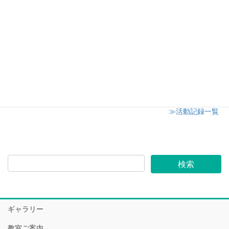
座最終回
2019年6月29日
川越市内小学校の家庭教育学級にてアロマワック
スサシェ講座
2019年6月26日
≫活動記録一覧
ギャラリー
教室ご案内