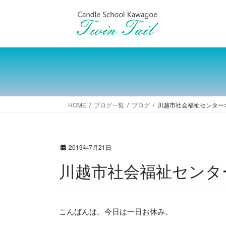
コ
ナ
ン
ビ
テ
ゲ
ン
ー
ツ
シ
へ
ョ
ス
ン
キ
に
ッ
移
HOME
ブログ一覧
ブログ
川越市社会福祉センター
プ
動
2019年7月21日
川越市社会福祉センタ
こんばんは。今日は一日お休み。