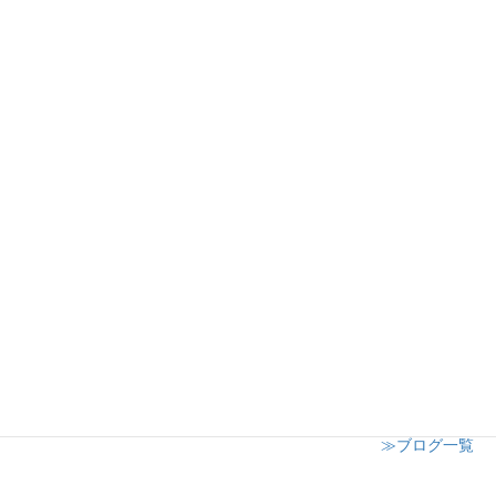
丸広百貨店川越店様ワークショップ開催
2024年12月19日
日高市子供会クリスマスイベント
2024年12月8日
志木市小学校 授業参観にてキャンドル講座開催
2024年12月6日
≫ブログ一覧