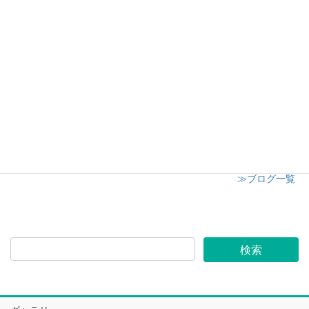
日高市子供会クリスマスイベント
2024年12月8日
志木市小学校 授業参観にてキャンドル講座開催
2024年12月6日
≫ブログ一覧