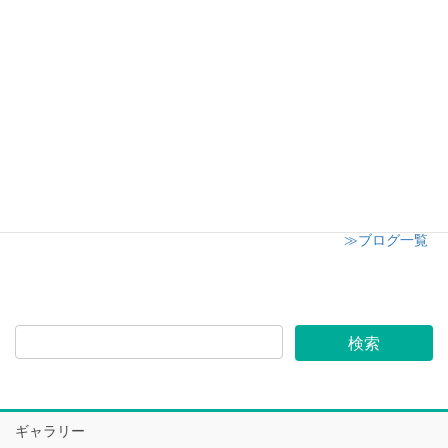
日高市子供会クリスマスイベント
2024年12月8日
志木市小学校 授業参観にてキャンドル講座開催
2024年12月6日
≫ブログ一覧
ギャラリー