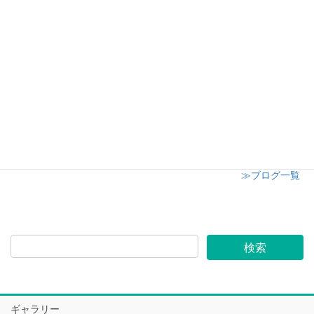
日高市子供会クリスマスイベント
2024年12月8日
志木市小学校 授業参観にてキャンドル講座開催
2024年12月6日
≫ブログ一覧
ギャラリー