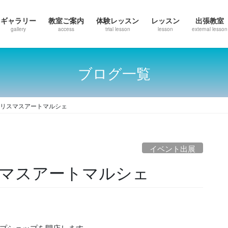
ギャラリー
教室ご案内
体験レッスン
レッスン
出張教室
gallery
access
trial lesson
lesson
external lesson
ブログ一覧
er クリスマスアートマルシェ
イベント出展
 クリスマスアートマルシェ
プショップを開店します。