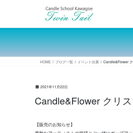
コ
ナ
ン
ビ
テ
ゲ
ン
ー
ツ
シ
へ
ョ
ス
ン
キ
に
ッ
移
HOME
ブログ一覧
イベント出展
Candle&Flow
プ
動
2021年11月22日
Candle&Flower
【販売のお知らせ】
素敵なアーティストの皆様とご一緒にポップアッ