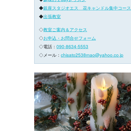
◆
銀座スタジオエス 花キャンドル集中コース
◆
出張教室
◇
教室ご案内＆アクセス
◇
お申込・お問合せフォーム
◇電話：
090-8634-5553
◇メール：
chisato2538mao@yahoo.co.jp