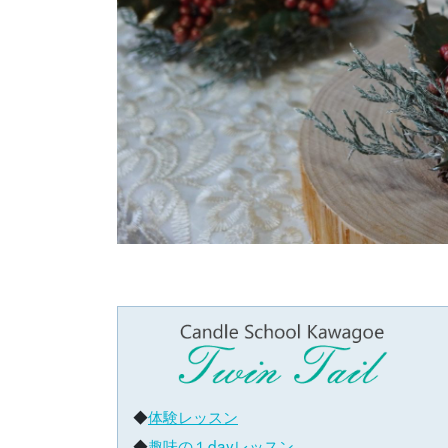
◆
体験レッスン
◆
趣味の１dayレッスン