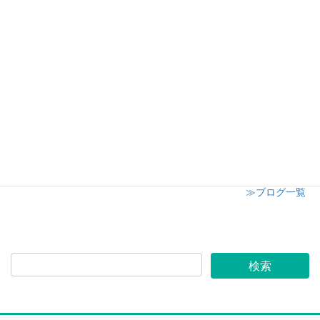
日高市子供会クリスマスイベント
2024年12月8日
志木市小学校 授業参観にてキャンドル講座開催
2024年12月6日
≫ブログ一覧