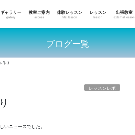
ギャラリー
教室ご案内
体験レッスン
レッスン
出張教室
gallery
access
trial lesson
lesson
external lesson
ブログ一覧
ル作り
レッスンレポ
り
しいニュースでした。