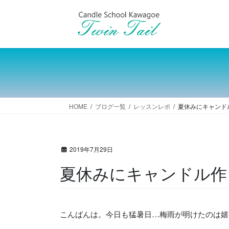
コ
ナ
ン
ビ
テ
ゲ
ン
ー
ツ
シ
へ
ョ
ス
ン
キ
に
ッ
移
HOME
ブログ一覧
レッスンレポ
夏休みにキャンド
プ
動
2019年7月29日
夏休みにキャンドル作
こんばんは。今日も猛暑日…梅雨が明けたのは嬉