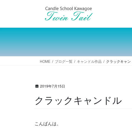
コ
ナ
ン
ビ
テ
ゲ
ン
ー
ツ
シ
へ
ョ
ス
ン
キ
に
ッ
移
HOME
ブログ一覧
キャンドル作品
クラックキャン
プ
動
2019年7月15日
クラックキャンドル
こんばんは。