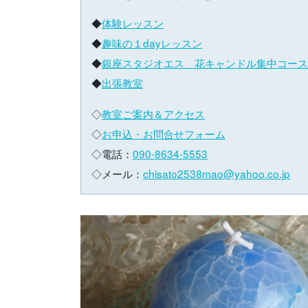
◆
体験レッスン
◆
趣味の１dayレッスン
◆
銀座スタジオエス 花キャンドル集中コース
◆
出張教室
◇
教室ご案内＆アクセス
◇
お申込・お問合せフォーム
◇電話：
090-8634-5553
◇メール：
chisato2538mao@yahoo.co.jp