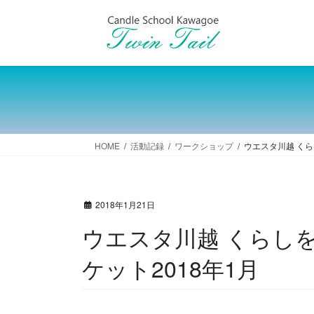
コ
ナ
ン
ビ
テ
ゲ
ン
ー
ツ
シ
へ
ョ
ス
ン
キ
に
ッ
移
HOME
活動記録
ワークショップ
ウエスタ川越 くら
プ
動
2018年1月21日
ウエスタ川越 くらし
ケット2018年1月