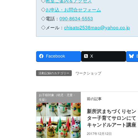
◇
教室ご案内＆アクセス
◇
お申込・お問合せフォーム
◇電話：
090-8634-5553
◇メール：
chisato2538mao@yahoo.co.jp
Facebook
X
ワークショップ
活動記録のカテゴリー
お子様対象（幼児・児童・
前の記事
生徒）
新所沢まちづくりセン
ター子育てサロンにて
キャンドルアート講座
2017年12月12日