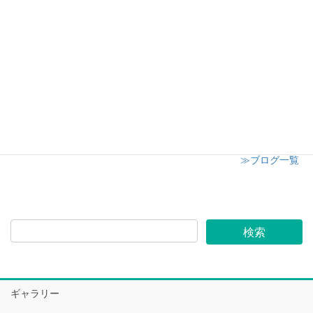
日高市子供会クリスマスイベント
2024年12月8日
志木市小学校 授業参観にてキャンドル講座開催
2024年12月6日
≫ブログ一覧
ギャラリー