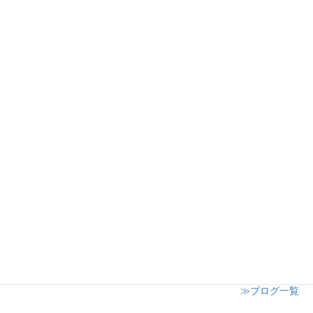
丸広百貨店川越店様ワークショップ開催
2024年12月19日
日高市子供会クリスマスイベント
2024年12月8日
志木市小学校 授業参観にてキャンドル講座開催
2024年12月6日
≫ブログ一覧