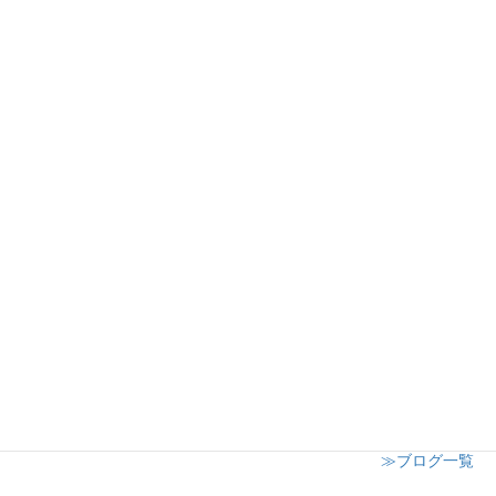
丸広百貨店川越店様ワークショップ開催
2024年12月19日
日高市子供会クリスマスイベント
2024年12月8日
志木市小学校 授業参観にてキャンドル講座開催
2024年12月6日
≫ブログ一覧