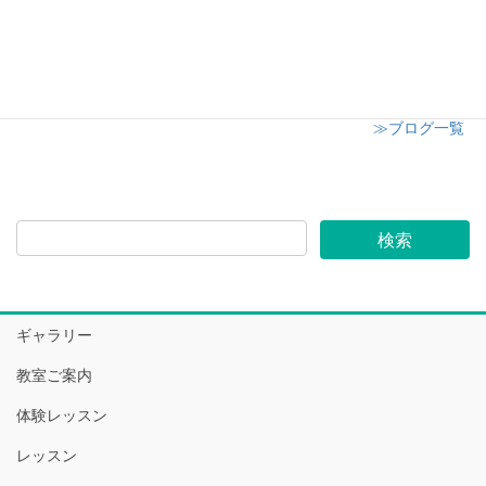
志木市小学校 授業参観にてキャンドル講座開催
2024年12月6日
≫ブログ一覧
ギャラリー
教室ご案内
体験レッスン
レッスン