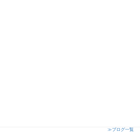
丸広百貨店川越店様ワークショップ開催
2024年12月19日
日高市子供会クリスマスイベント
2024年12月8日
志木市小学校 授業参観にてキャンドル講座開催
2024年12月6日
≫ブログ一覧