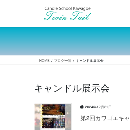
コ
ナ
ン
ビ
テ
ゲ
ン
ー
ツ
シ
へ
ョ
ス
ン
キ
に
ッ
移
HOME
ブログ一覧
キャンドル展示会
プ
動
キャンドル展示会
2024年12月21日
第2回カワゴエキャ