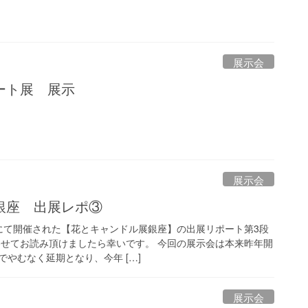
展示会
ート展 展示
展示会
銀座 出展レポ③
座にて開催された【花とキャンドル展銀座】の出展リポート第3段
わせてお読み頂けましたら幸いです。 今回の展示会は本来昨年開
やむなく延期となり、今年 […]
展示会