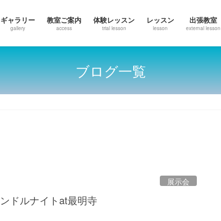
ギャラリー
教室ご案内
体験レッスン
レッスン
出張教室
gallery
access
trial lesson
lesson
external lesson
ブログ一覧
展示会
ンドルナイトat最明寺