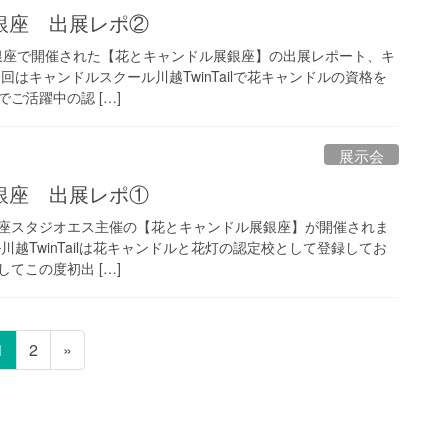
銀座 出展レポ②
急プラザ銀座で開催された【花とキャンドル展銀座】の出展レポート、キ
回はキャンドルスクール川越TwinTailで花キャンドルの資格を
ご活躍中の認 […]
展示会
銀座 出展レポ①
日間 銀座スタジオエス主催の【花とキャンドル展銀座】が開催されま
川越TwinTailは花キャンドルと花灯の認定校として登録してお
てこの度初出 […]
固
固
1
2
»
定
定
ペ
ペ
ー
ー