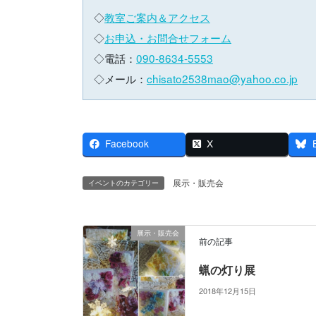
◇
教室ご案内＆アクセス
◇
お申込・お問合せフォーム
◇電話：
090-8634-5553
◇メール：
chisato2538mao@yahoo.co.jp
Facebook
X
展示・販売会
イベントのカテゴリー
展示・販売会
前の記事
蝋の灯り展
2018年12月15日