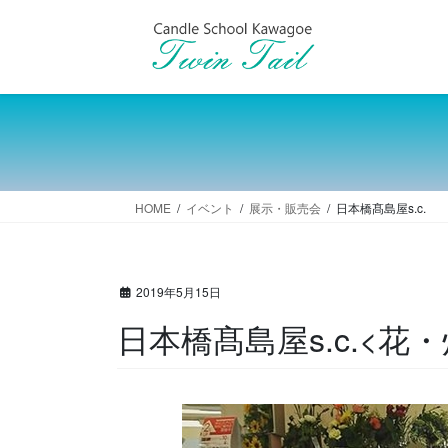
コ
ナ
ン
ビ
テ
ゲ
ン
ー
ツ
シ
へ
ョ
ス
ン
キ
に
ッ
移
HOME
イベント
展示・販売会
日本橋髙島屋s.c.
プ
動
2019年5月15日
日本橋髙島屋s.c.<花