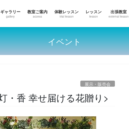
ギャラリー
教室ご案内
体験レッスン
レッスン
出張教室
gallery
access
trial lesson
lesson
external lesson
イベント
展示・販売会
・灯・香 幸せ届ける花贈り>