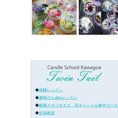
◆
体験レッスン
◆
趣味の１dayレッスン
◆
銀座スタジオエス 花キャンドル集中コース
◆
出張教室